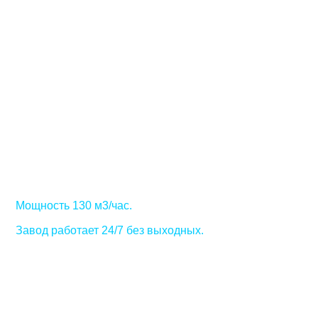
Бетонный завод
"Фаворит"
Бетонный завод Фаворит это предприятие активно
применяющее инновационные технологии при
производстве бетона и цементных растворов.
Мощность 130 м3/час.
Завод работает 24/7 без выходных.
Выпускаем все существующие марки бетонных смесей
Строго соблюдаем существующие ГОСТы.
Все материалы, которые используются для изготовления