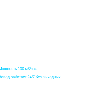
Бетонный завод
"Фаворит"
тонный завод Фаворит это предприятие активно
именяющее инновационные технологии при
оизводстве бетона и цементных растворов.
Мощность 130 м3/час.
Завод работает 24/7 без выходных.
пускаем все существующие марки бетонных
есей Строго соблюдаем существующие ГОСТы.
е материалы, которые используются для