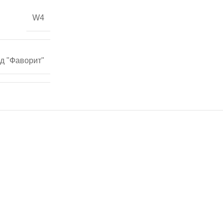
W4
д "Фаворит"