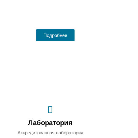
готовления продукции, добываются в экологически
стых карьерах Московской области. Все сырье
стируется независимой лабораторией.
Подробнее
Лаборатория
Аккредитованная лаборатория