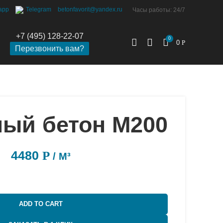
app
Telegram
betonfavorit@yandex.ru
Часы работы: 24/7
+7 (495) 128-22-07
0
0
Р
Перезвонить вам?
ный бетон М200
4480
Р
/ М³
ADD TO CART