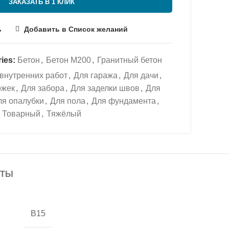
ЗАКАЗАТЬ В 1 КЛИК
ь
Добавить в Список желаний
ies:
Бетон
,
Бетон М200
,
Гранитный бетон
внутренних работ
,
Для гаража
,
Для дачи
,
ожек
,
Для забора
,
Для заделки швов
,
Для
ля опалубки
,
Для пола
,
Для фундамента
,
Товарный
,
Тяжёлый
ОТЫ
В15