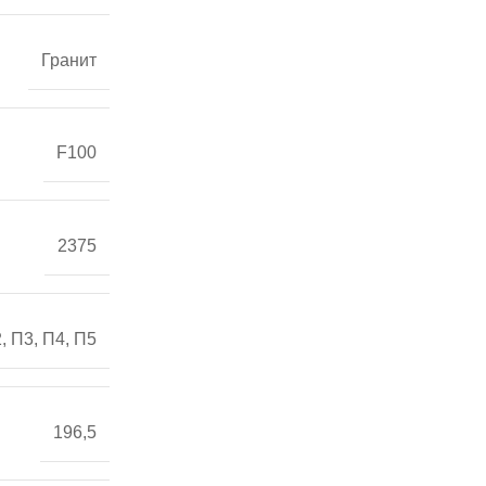
Гранит
F100
2375
, П3, П4, П5
196,5