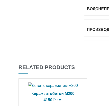
ВОДОНЕП
ПРОИЗВО
RELATED PRODUCTS
Керамзитобетон M200
ADD TO CART
4150
Р
/ М³