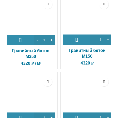
Гранитный бетон
Гравийный бетон
М150
М350
4320
Р
4320
Р
/ М³