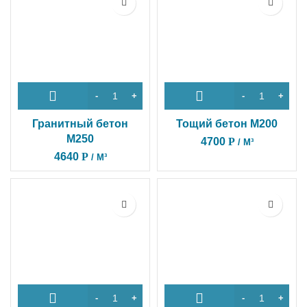
Гранитный бетон
Тощий бетон М200
М250
4700
Р
/ М³
4640
Р
/ М³