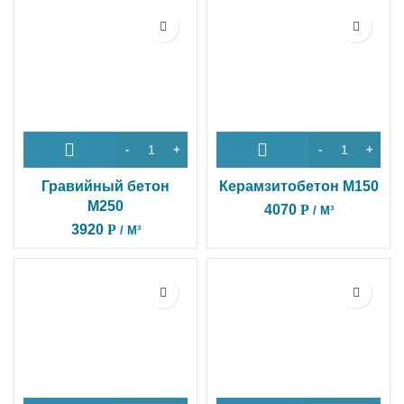
Гравийный бетон
Керамзитобетон M150
М250
4070
Р
/ М³
3920
Р
/ М³