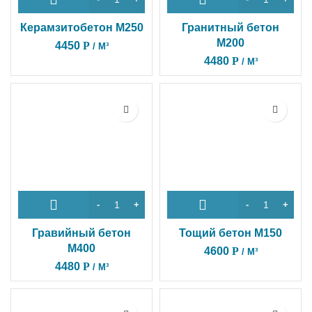
Керамзитобетон M250
Гранитный бетон
М200
4450
Р
/ М³
4480
Р
/ М³
Гравийный бетон
Тощий бетон М150
М400
4600
Р
/ М³
4480
Р
/ М³