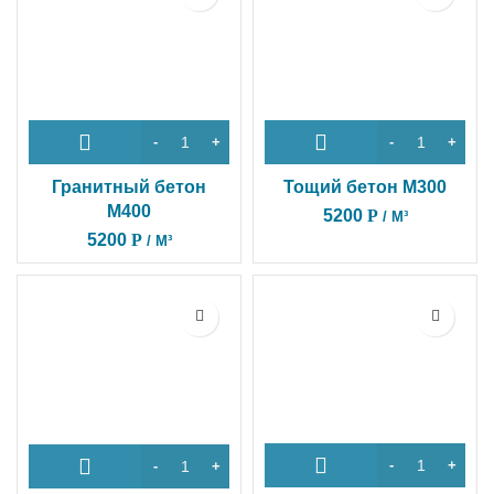
Гранитный бетон
Тощий бетон М300
М400
5200
Р
/ М³
5200
Р
/ М³