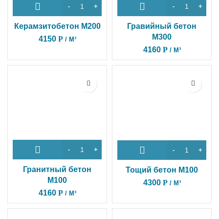
Керамзитобетон M200
Гравийный бетон
М300
4150
Р
/ М³
4160
Р
/ М³
Гранитный бетон
Тощий бетон М100
М100
4300
Р
/ М³
4160
Р
/ М³